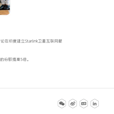
在印度建立Starlink卫星互联网服
的份额提高5倍。