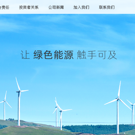
会责任
投资者关系
公司新闻
加入我们
联系我们