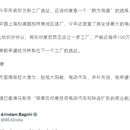
今年年底前为新工厂选址，还说印度是一个“颇为有趣”的选择
中国上海和德国柏林等地区建厂，今年还官宣了其全球最大的电
达成初步协议，将在印度尼西亚设立一家工厂，产能达每年100
等都希望成为特斯拉下一个工厂的选址。
印度
拥有巨大潜力，包括太阳能、电动汽车，并补充说，他希望将旗下Sp
迪已邀请马斯克“探索在印度投资电动汽车和快速扩张的商业航