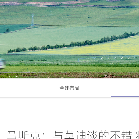
全球布局
？马斯克：与莫迪谈的不错 