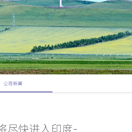
公司新闻
将尽快进入印度-