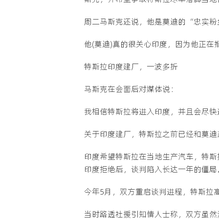
周二马斯克还说，他是莫迪的“忠实粉
他(莫迪)真的很关心印度，因为他正
特斯拉印度建厂，一波多折
马斯克在会面后对媒体说：
我相信特斯拉将进入印度，并且会尽快
关于印度建厂，特斯拉之前已经和莫迪
印度希望特斯拉在当地生产汽车，特斯拉
印度拒绝后，谈判陷入长达一年的僵局
今年5月，双方重启谈判进程，特斯拉
当时路透社援引知情人士称，双方虽然