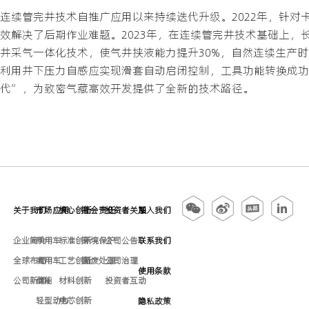
连续管完井技术自推广应用以来持续迭代升级。2022年，针
效解决了后期作业难题。2023年，在连续管完井技术基础上，长
井采气一体化技术，使气井挟液能力提升30%，自然连续生产时间
利用井下压力自感应实现滑套自动启闭控制，工具功能转换成功
代”，为致密气藏高效开发提供了全新的技术路径。
关于我们
市场应用
核心创新
社会责任
投资者关系
加入我们
企业简介
乘用车
标准创新
环境保护
公司公告
联系我们
全球布局
商用车
工艺创新
固废处理
公司治理
使用条款
公司新闻
储能
材料创新
投资者互动
轻型动力
电芯创新
隐私政策