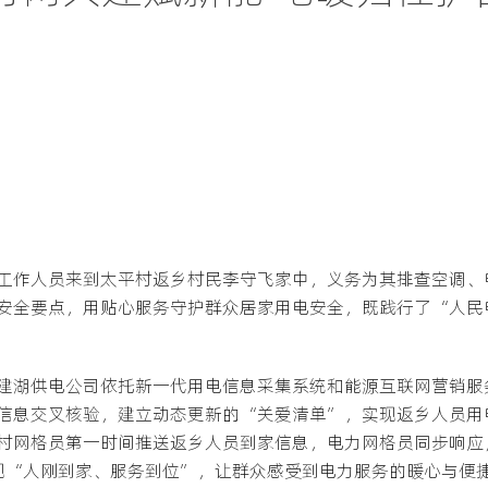
工作人员来到太平村返乡村民李守飞家中，义务为其排查空调、
安全要点，用贴心服务守护群众居家用电安全，既践行了“人民
建湖供电公司依托新一代用电信息采集系统和能源互联网营销服
信息交叉核验，建立动态更新的“关爱清单”，实现返乡人员用
村网格员第一时间推送返乡人员到家信息，电力网格员同步响应
现“人刚到家、服务到位”，让群众感受到电力服务的暖心与便