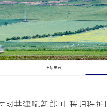
全球布局
村网共建赋新能 电暖归程护