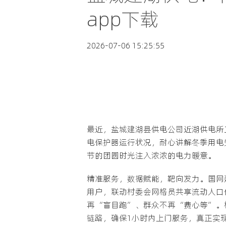
app下载
2026-07-06 15:25:55
最近，盐城建湖县供电公司近湖供电所
电保护器运行状况，耐心讲解冬季用电
节的团圆时光注入浓浓的电力暖意。
精准服务，数据赋能，靶向发力。国网
用户，联动村委会网格员共享流动人口
再“盲目跑”、群众不再“费心等”。
链路，确保1小时内上门服务，真正实