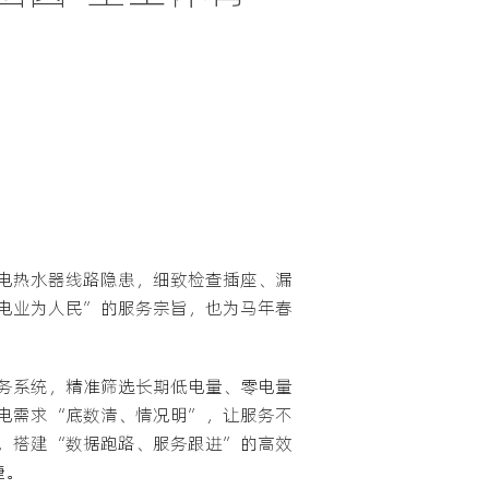
电热水器线路隐患，细致检查插座、漏
电业为人民”的服务宗旨，也为马年春
务系统，精准筛选长期低电量、零电量
电需求“底数清、情况明”，让服务不
，搭建“数据跑路、服务跟进”的高效
捷。