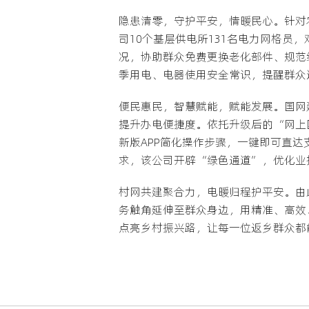
隐患清零，守护平安，情暖民心。针对
司10个基层供电所131名电力网格
况，协助群众免费更换老化部件、规范
季用电、电器使用安全常识，提醒群众
便民惠民，智慧赋能，赋能发展。国网
提升办电便捷度。依托升级后的“网上
新版APP简化操作步骤，一键即可直
求，该公司开辟“绿色通道”，优化业
村网共建聚合力，电暖归程护平安。由
务触角延伸至群众身边，用精准、高效
点亮乡村振兴路，让每一位返乡群众都