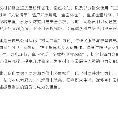
农村长期空置房屋线路老化、插座松动，以及部分群众使用“三
员，对照“关爱清单”逐户开展用电“全面体检”，重点检查线路
线路布置，从源头防范用电安全事故。同时，网格员们以现场宣
避免插座超负荷、不使用破损线路，引导群众树立安全用电意识
建湖县供电公司深化“村网共建”内涵，将便民服务与智慧供电
国网”APP，网格员手把手指导返乡人员操作，详细讲解电费交
达支付、办电环节，真正实现“宅家办电零跑腿”，切实节省群众
扩报装流程、提高办理效率，为乡村创业发展注入强劲电力动能
此，我们要像国网建湖县供电公司那样，以“村网共建”为抓手
、贴心的电力服务，化解用电隐患、便利群众生活、赋能乡村发
能感受到家的温暖与电力的担当。