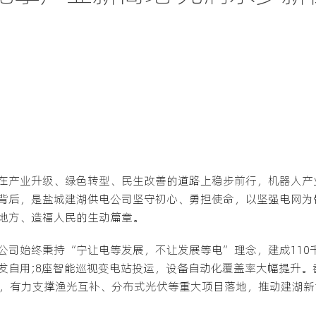
在产业升级、绿色转型、民生改善的道路上稳步前行，机器人产
背后，是盐城建湖供电公司坚守初心、勇担使命，以坚强电网为
地方、造福人民的生动篇章。
公司始终秉持“宁让电等发展，不让发展等电”理念，建成110
发自用;8座智能巡视变电站投运，设备自动化覆盖率大幅提升。
倍，有力支撑渔光互补、分布式光伏等重大项目落地，推动建湖