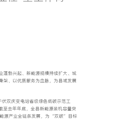
业蓬勃兴起、新能源规模持续扩大、城
骨架、以优质服务为血脉，为县域发展
千伏双庆变电站省级绿色低碳示范工
截至去年年底，全县新能源装机容量突
新能源产业全链条发展，为“双碳”目标