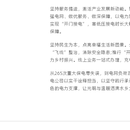
坚持服务提速，激活产业发展新动能。
强电网、做优服务、做深保障，以电力
实现“开门接电”，高低压接电时长大
保障。
坚持民生为本，点亮幸福生活新图景。
“飞线”整治，消除安全隐患;推行“
力乡村振兴。线上业务一站式办理，充
从265次重大保电零失误，到电网负
电公司以实干诠释担当，以坚守践行承
色的电力支撑，让光明与温暖洒满水乡