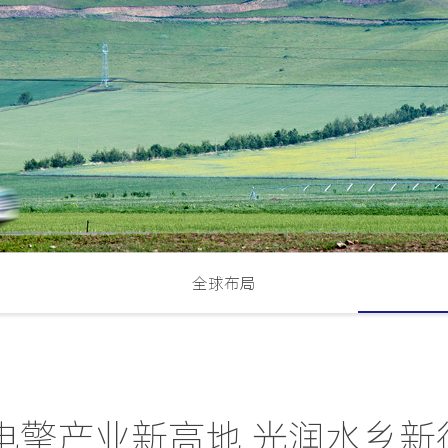
全球布局
电擎产业新高地 光润水乡新