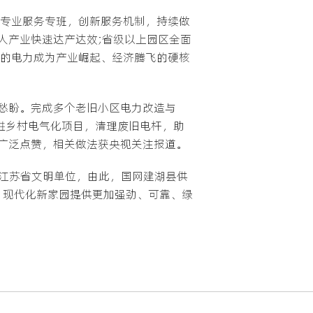
建专业服务专班，创新服务机制，持续做
人产业快速达产达效;省级以上园区全面
靠的电力成为产业崛起、经济腾飞的硬核
愁盼。完成多个老旧小区电力改造与
进乡村电气化项目，清理废旧电杆，助
广泛点赞，相关做法获央视关注报道。
评江苏省文明单位，由此，国网建湖县供
 现代化新家园提供更加强劲、可靠、绿