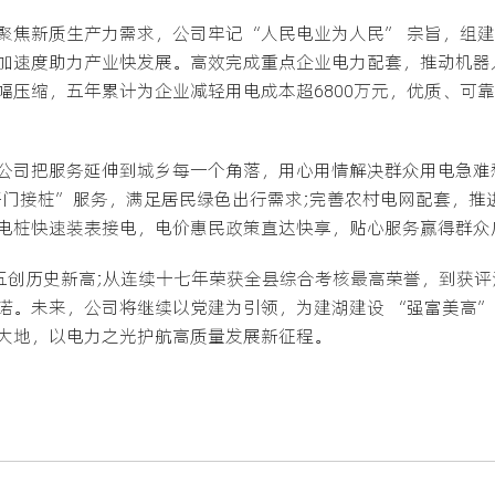
聚焦新质生产力需求，公司牢记“人民电业为人民” 宗旨，组
加速度助力产业快发展。高效完成重点企业电力配套，推动机器
幅压缩，五年累计为企业减轻用电成本超6800万元，优质、可
公司把服务延伸到城乡每一个角落，用心用情解决群众用电急难
开门接桩”服务，满足居民绿色出行需求;完善农村电网配套，推
电桩快速装表接电，电价惠民政策直达快享，贴心服务赢得群众
荷五创历史新高;从连续十七年荣获全县综合考核最高荣誉，到获
诺。未来，公司将继续以党建为引领，为建湖建设 “强富美高”
大地，以电力之光护航高质量发展新征程。