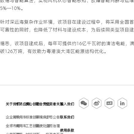
数据与智能算法，实现风机状态智能感知、故障智能判断与运维智
5%—10%。
针对深远海复杂作业环境，该项目在建设过程中，将采用全国首
可靠性的同时，也降低了材料与建设成本，为后续同类型项目建
据悉，该项目建成后，每年可提供约16亿千瓦时的清洁电能，满
碳126万吨，有效助力粤港澳大湾区能源结构优化。
关于我们
市场应用
核心创新
社会责任
投资者关系
加入我们
企业简介
乘用车
标准创新
环境保护
公司公告
联系我们
全球布局
商用车
工艺创新
固废处理
公司治理
使用条款