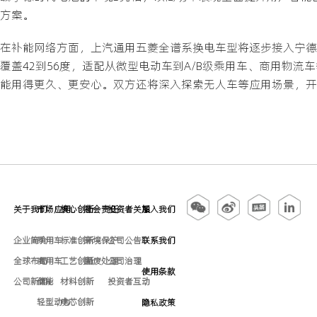
方案。
在补能网络方面，上汽通用五菱全谱系换电车型将逐步接入宁德
覆盖42到56度，适配从微型电动车到A/B级乘用车、商用物
能用得更久、更安心。双方还将深入探索无人车等应用场景，开
关于我们
市场应用
核心创新
社会责任
投资者关系
加入我们
企业简介
乘用车
标准创新
环境保护
公司公告
联系我们
全球布局
商用车
工艺创新
固废处理
公司治理
使用条款
公司新闻
储能
材料创新
投资者互动
轻型动力
电芯创新
隐私政策