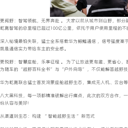
更阅野：智驾领航，无界奔赴 。 大家以前从城市到山野，部分
乾崑智驾的总里程已超过100亿公里，依托于用户使用里程的不
深入秘境最怕失联，猛士全系搭载华为鲸鳍通信 ，信号强度高于
就是通信实力带给车主的安全感。
更悦野：智慧座舱，乐享征程 。 为了让旅途更有趣、更省心，首
为随车的“越野百科全书”与“户外向导”，不仅能解答越野技
华为乾崑联合猛士首发鸿蒙座舱越野生态，集成无人机、云台等
八大黑科技，每一项都精准破解出行痛点，此次的双方合作，一
份从容与美好!
从渠道到生态：构建 “ 智能越野生活 ”新范式