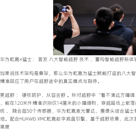
华为乾崑×猛士： 首发 八大智能越野 技术 ，重构智能越野新体
如果说技术架构是骨架，那么华为乾崑为猛士赋能打造的八大智
精准回应了用户在越野途中的真实痛点与期待。
更越野 ： 硬核防护，从容去野 。针对越野中“看不清远方障
，能在120米外精准识别仅14厘米的小障碍物，穿越路线上散
统 ， 融合超50个传感器，华为乾崑激光雷达、摄像头结合猛
地。配合HUAWEI XMC乾崑数字底盘引擎，基于越野场景，
高度