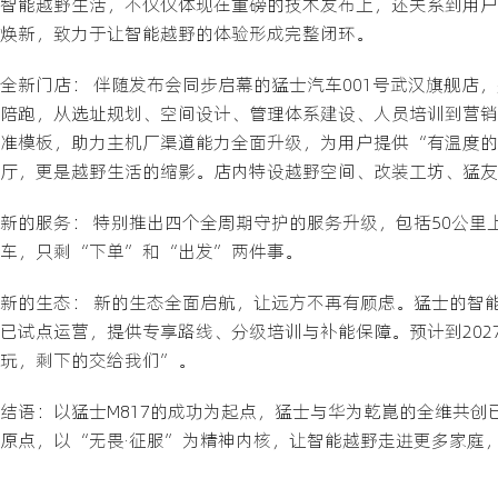
智能越野生活，不仅仅体现在重磅的技术发布上，还关系到用户
焕新，致力于让智能越野的体验形成完整闭环。
全新门店： 伴随发布会同步启幕的猛士汽车001号武汉旗舰
陪跑，从选址规划、空间设计、管理体系建设、人员培训到营销
准模板，助力主机厂渠道能力全面升级，为用户提供“有温度的
厅，更是越野生活的缩影。店内特设越野空间、改装工坊、猛友
新的服务： 特别推出四个全周期守护的服务升级，包括50公
车，只剩“下单”和“出发”两件事。
新的生态： 新的生态全面启航，让远方不再有顾虑。猛士的智能越
已试点运营，提供专享路线、分级培训与补能保障。预计到202
玩，剩下的交给我们”。
结语：以猛士M817的成功为起点，猛士与华为乾崑的全维共
原点，以“无畏·征服”为精神内核，让智能越野走进更多家庭