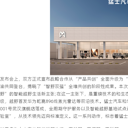
发布会上，双方正式宣布战略合作从“产品共创”全面升级为“
渝共同登台，揭晓了“智野双强”全维共创的阶段性成果。本次
野”的智能越野生活新主张;在这一主张下，是重磅技术的和生态
级，越野首发华为乾崑896线激光雷达等前沿技术。猛士汽车
001号武汉旗舰店落成，全周期守护服务以及智能越野基地试
验室”，从技术领先迈向标准定义。这一系列动作，标志着猛士