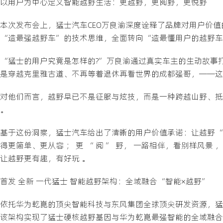
以用户为中心定义智能越野生活：更越野，更阅野，更悦野
本次发布会上，猛士汽车CEO万良渝深度诠释了品牌对用户价
“造最强越野车”的技术思维，全面转向“造最懂用户的越野车
“猛士的用户究竟是怎样的?”万良渝通过真实车主的生动故事
是穿越克里雅古道、不再等着退休再看世界的成都强哥，——这
对他们而言，越野早已不是征服与炫技，而是一种跨越山野、抵
。
基于这份洞察，猛士汽车给出了清晰的用户价值承诺：让越野“更
得更简单、更从容 ； 更 “ 阅 ” 野， 一路相伴，看别样风景 
让越野更有趣，有好玩 。
首发 全新 一代猛士 智能越野架构：全域融合“智能×越野”
依托华为乾崑的顶尖智能科技与东风集团全球顶尖研发资源，猛
该架构实现了猛士硬核越野基因与华为乾崑最强智能的全域融合