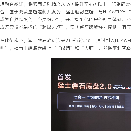
辆融合感知，将路面识别精度从89%提升至95%以上，识别距
合，基于鸿蒙座舱定制开发的“猛士越野座舱”与HUAWEI X
成为自然默契的“心灵纽带”，开启智能化的户外舒享体验。控制融
成这套技术架构的“超级大脑”，实现整车跨域协同控制，响应
在此架构下，猛士磐石底盘迎来2.0重磅迭代 。通过引入HUAW
判”，相当于给底盘装上了“眼睛”和“大脑”，能提前洞察路