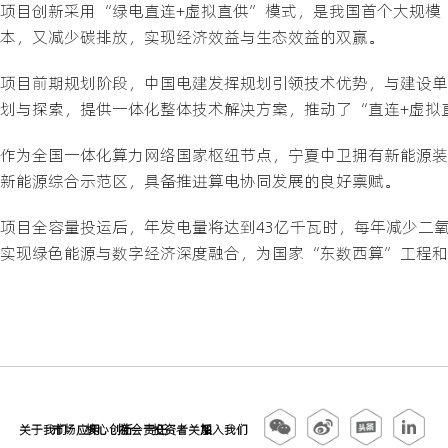
项目创新采用“绿电直连+虚拟直供”模式，是我国首个大规模
本，又减少碳排放，实现经济效益与生态效益的双赢。
项目前期规划阶段，中国电建发挥规划引领技术优势，与建设单
划与探索，提供一体化整体技术解决方案，推动了“直连+虚拟
作为全国一体化算力网络国家枢纽节点，宁夏中卫拥有新能源装
新能源综合示范区，具备推进算电协同发展的良好禀赋。
项目全容量投运后，年发电量将达到43亿千瓦时，每年减少二氧
实现绿色能源与数字经济深度融合，为国家“东数西算”工程和
关于我们
市场应用
核心创新
社会责任
投资者关系
加入我们