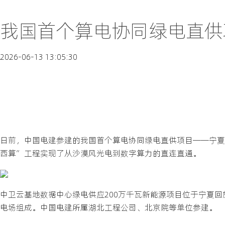
我国首个算电协同绿电直供
2026-06-13 13:05:30
日前，中国电建参建的我国首个算电协同绿电直供项目——宁夏
西算”工程实现了从沙漠风光电到数字算力的直连直通。
中卫云基地数据中心绿电供应200万千瓦新能源项目位于宁夏回族
电场组成。中国电建所属湖北工程公司、北京院等单位参建。