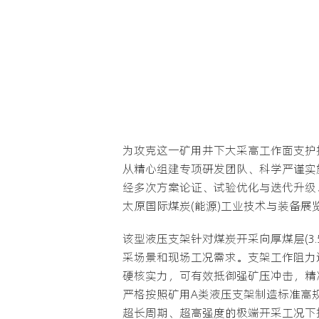
为攻克这一矿用井下大采高工作面支护
从精心组建专项研发团队、科学严谨实
经多次方案论证、试验优化与迭代升级、试
太原国际煤炭(能源)工业技术与装备
该型液压支架针对煤炭开采向厚煤层(3.
采场景和现场工况需求。支架工作阻力达2
硬核实力，可有效抵御强矿压冲击，精
严格按照矿用A类液压支架制造标准高
超长周期、超高强度的极端开采工况下