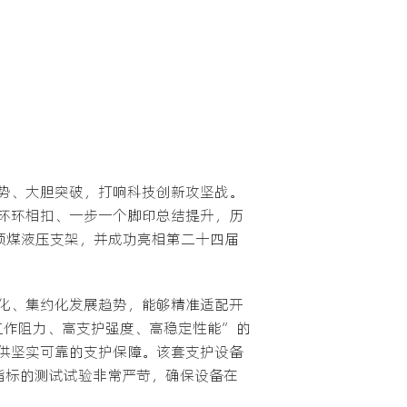
势、大胆突破，打响科技创新攻坚战。
环环相扣、一步一个脚印总结提升，历
位放顶煤液压支架，并成功亮相第二十四届
。
规模化、集约化发展趋势，能够精准适配开
“高工作阻力、高支护强度、高稳定性能”的
供坚实可靠的支护保障。该套支护设备
指标的测试试验非常严苛，确保设备在