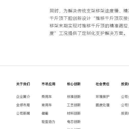
同时，为解决传统支架移架速度慢、精
千斤顶下腔创新设计“推移千斤顶双接
移架末期实现对推移千斤顶的精准调控
度”工况提供了定制化支护解决方案。
关于我们
市场应用
核心创新
社会责任
投资
企业简介
乘用车
标准创新
环境保护
公司
全球布局
商用车
工艺创新
固废处理
公司
公司新闻
储能
材料创新
投资
轻型动力
电芯创新