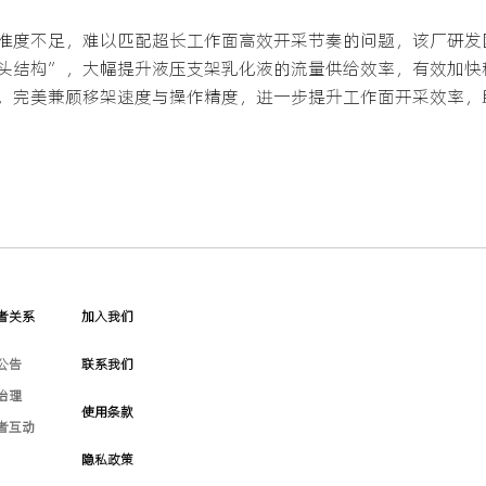
准度不足，难以匹配超长工作面高效开采节奏的问题，该厂研发
头结构”，大幅提升液压支架乳化液的流量供给效率，有效加快
，完美兼顾移架速度与操作精度，进一步提升工作面开采效率，
者关系
加入我们
公告
联系我们
治理
使用条款
者互动
隐私政策