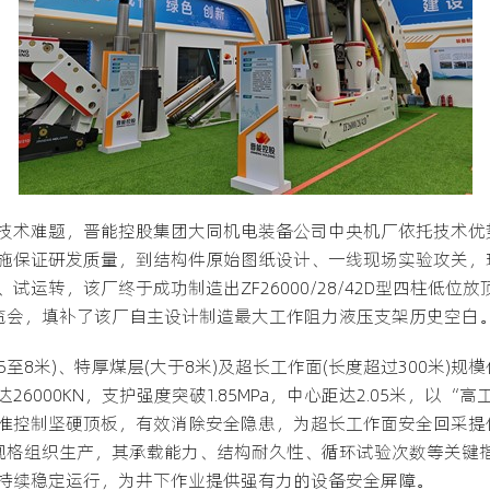
技术难题，晋能控股集团大同机电装备公司中央机厂依托技术优
施保证研发质量，到结构件原始图纸设计、一线现场实验攻关，
运转，该厂终于成功制造出ZF26000/28/42D型四柱低
展览会，填补了该厂自主设计制造最大工作阻力液压支架历史空白
5至8米)、特厚煤层(大于8米)及超长工作面(长度超过300米)
6000KN，支护强度突破1.85MPa，中心距达2.05米，以
准控制坚硬顶板，有效消除安全隐患，为超长工作面安全回采提
规格组织生产，其承载能力、结构耐久性、循环试验次数等关键
持续稳定运行，为井下作业提供强有力的设备安全屏障。