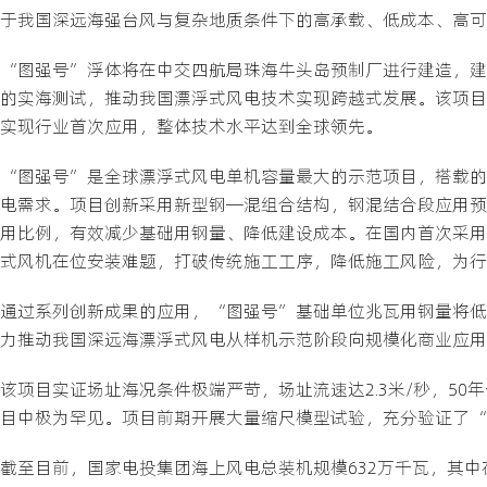
于我国深远海强台风与复杂地质条件下的高承载、低成本、高可
“图强号”浮体将在中交四航局珠海牛头岛预制厂进行建造，建
的实海测试，推动我国漂浮式风电技术实现跨越式发展。该项目
实现行业首次应用，整体技术水平达到全球领先。
“图强号”是全球漂浮式风电单机容量最大的示范项目，搭载的20
电需求。项目创新采用新型钢—混组合结构，钢混结合段应用预
用比例，有效减少基础用钢量、降低建设成本。在国内首次采用
式风机在位安装难题，打破传统施工工序，降低施工风险，为行
通过系列创新成果的应用，“图强号”基础单位兆瓦用钢量将低于
力推动我国深远海漂浮式风电从样机示范阶段向规模化商业应用
该项目实证场址海况条件极端严苛，场址流速达2.3米/秒，50
目中极为罕见。项目前期开展大量缩尺模型试验，充分验证了“
截至目前，国家电投集团海上风电总装机规模632万千瓦，其中