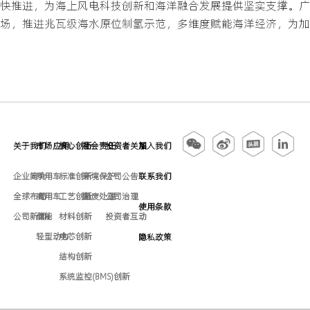
快推进，为海上风电科技创新和海洋融合发展提供坚实支撑。广
场，推进兆瓦级海水原位制氢示范，多维度赋能海洋经济，为加
关于我们
市场应用
核心创新
社会责任
投资者关系
加入我们
企业简介
乘用车
标准创新
环境保护
公司公告
联系我们
全球布局
商用车
工艺创新
固废处理
公司治理
使用条款
公司新闻
储能
材料创新
投资者互动
轻型动力
电芯创新
隐私政策
结构创新
系统监控(BMS)创新