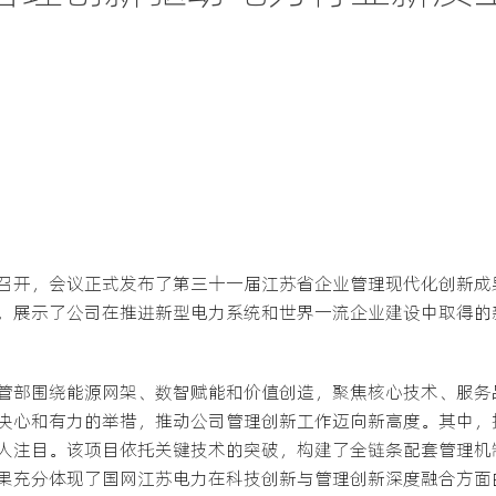
召开，会议正式发布了第三十一届江苏省企业管理现代化创新成
，展示了公司在推进新型电力系统和世界一流企业建设中取得的
管部围绕能源网架、数智赋能和价值创造，聚焦核心技术、服务
决心和有力的举措，推动公司管理创新工作迈向新高度。其中，扬
人注目。该项目依托关键技术的突破，构建了全链条配套管理机
果充分体现了国网江苏电力在科技创新与管理创新深度融合方面