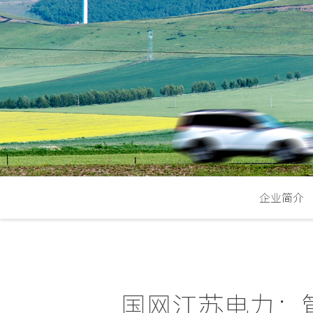
企业简介
国网江苏电力：