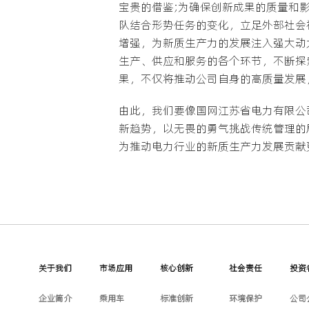
宝贵的借鉴;为确保创新成果的质量和
队结合形势任务的变化，立足外部社会
增强，为新质生产力的发展注入强大动
生产、供应和服务的各个环节，不断探
果，不仅将推动公司自身的高质量发展
由此，我们要像国网江苏省电力有限公
新趋势，以无畏的勇气挑战传统管理的
为推动电力行业的新质生产力发展贡献
关于我们
市场应用
核心创新
社会责任
投资
企业简介
乘用车
标准创新
环境保护
公司