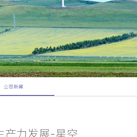
公司新闻
生产力发展-星空