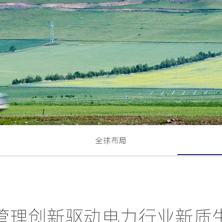
全球布局
管理创新驱动电力行业新质