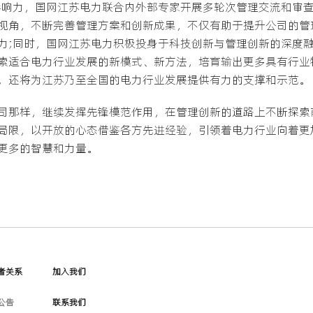
影响力，国网江苏电力联合内外部专家开展多轮次管理交流和审
视角，不断完善管理方案和创新成果，不仅有助于提升公司的管
力;同时，国网江苏电力积极投身于科技创新与管理创新的深度
索适合电力行业发展的新模式、新方法，培育输出更多具有行业
，还将为江苏乃至全国的电力行业发展提供有力的支撑和示范。
司那样，继续发挥先锋模范作用，在管理创新的道路上不断探索
局限，以开放的心态借鉴各方先进经验，引领着电力行业向着更
更多的智慧和力量。
者关系
加入我们
公告
联系我们