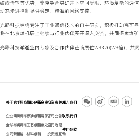
绞线传输等优势，非常契合煤矿井下空间受限、环境复杂的通信
动态步进控制提供稳定、精准的网络支撑。
光路科技始终专注于工业通信技术的自主研发，积极推动高可靠
将在北京煤机展上继续与行业伙伴展开深入交流，共同探索煤矿
光路科技诚邀业内专家及合作伙伴莅临展位W3320(W3馆)，
关于我们
市场应用
核心创新
社会责任
投资者关系
加入我们
企业简介
乘用车
标准创新
环境保护
公司公告
联系我们
全球布局
商用车
工艺创新
固废处理
公司治理
使用条款
公司新闻
储能
材料创新
投资者互动