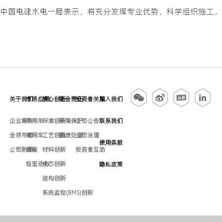
中国电建水电一局表示，将充分发挥专业优势，科学组织施工，
关于我们
市场应用
核心创新
社会责任
投资者关系
加入我们
企业简介
乘用车
标准创新
环境保护
公司公告
联系我们
全球布局
商用车
工艺创新
固废处理
公司治理
使用条款
公司新闻
储能
材料创新
投资者互动
轻型动力
电芯创新
隐私政策
结构创新
系统监控(BMS)创新