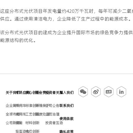
这座分布式光伏项目年发电量约420万千瓦时，每年可减少二氧
供应。通过使用清洁电力，企业降低了生产过程中的能源成本。
该分布式光伏项目的建成为企业提升国际市场的绿色竞争力提供
能源结构的优化。
关于我们
市场应用
核心创新
社会责任
投资者关系
加入我们
企业简介
乘用车
标准创新
环境保护
公司公告
联系我们
全球布局
商用车
工艺创新
固废处理
公司治理
使用条款
公司新闻
储能
材料创新
投资者互动
轻型动力
电芯创新
隐私政策