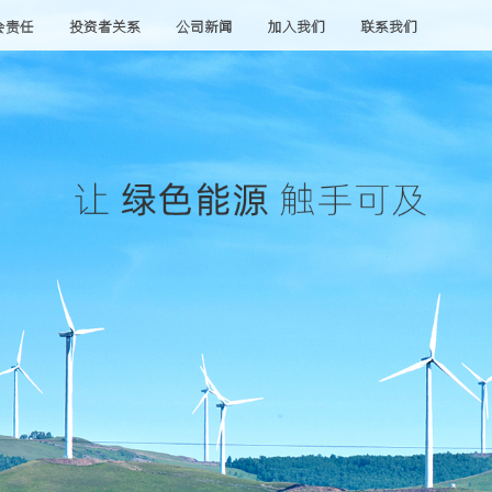
会责任
投资者关系
公司新闻
加入我们
联系我们