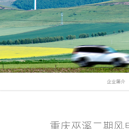
企业简介
重庆巫溪二期风电