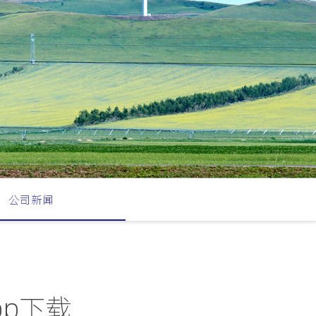
公司新闻
p下载