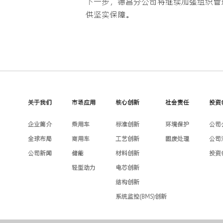
下一步，德昌分公司将继续加强组织管
供坚实保障。
关于我们
市场应用
核心创新
社会责任
投资
企业简介
乘用车
标准创新
环境保护
公司
全球布局
商用车
工艺创新
固废处理
公司
公司新闻
储能
材料创新
投资
轻型动力
电芯创新
结构创新
系统监控(BMS)创新