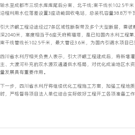
输水至成都市三坝水库库尾后分南、北干线;南干线长102.5千米，
沿程利用水位落差设置3座动能回收电站，总装机容量38.8万千瓦
引大济岷工程沿途经过7条区域性断裂带及多个大型断层，需破
深2040米，高度相当于6座天府熊猫塔，是已知国内水利工程
南干线管线长102.5千米，最大管径3.6米，为国内引调水项目
四川省水利厅相关负责人表示，引大济岷工程建成后，将新增灌面1
主、大渡河补充的双水源双通道供水格局，对优化成渝地区水资
量发展具有重要作用。
下一步，四川省水利厅将继续优化工程施工方案，加强工程地质
时，严格督导项目法人单位结合实际做好工程开工各项准备工作