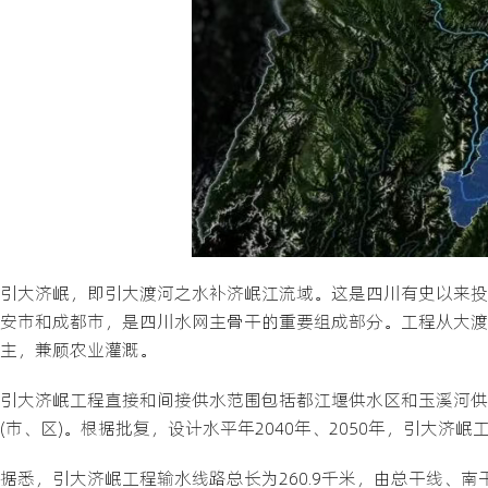
引大济岷，即引大渡河之水补济岷江流域。这是四川有史以来投
安市和成都市，是四川水网主骨干的重要组成部分。工程从大渡
主，兼顾农业灌溉。
引大济岷工程直接和间接供水范围包括都江堰供水区和玉溪河供
(市、区)。根据批复，设计水平年2040年、2050年，引大济岷工
据悉，引大济岷工程输水线路总长为260.9千米，由总干线、南干