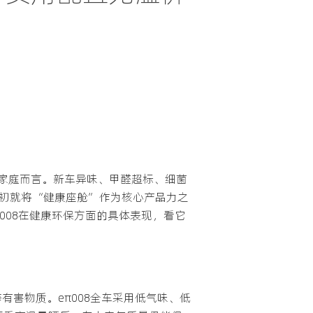
家庭而言。新车异味、甲醛超标、细菌
之初就将“健康座舱”作为核心产品力之
008在健康环保方面的具体表现，看它
有害物质。eπ008全车采用低气味、低