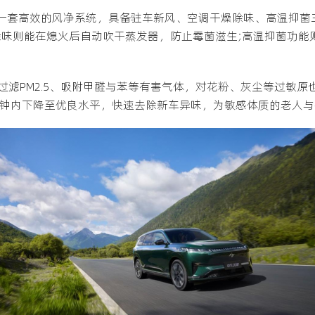
载了一套高效的风净系统，具备驻车新风、空调干燥除味、高温抑
味则能在熄火后自动吹干蒸发器，防止霉菌滋生;高温抑菌功能则
过滤PM2.5、吸附甲醛与苯等有害气体，对花粉、灰尘等过敏
5分钟内下降至优良水平，快速去除新车异味，为敏感体质的老人