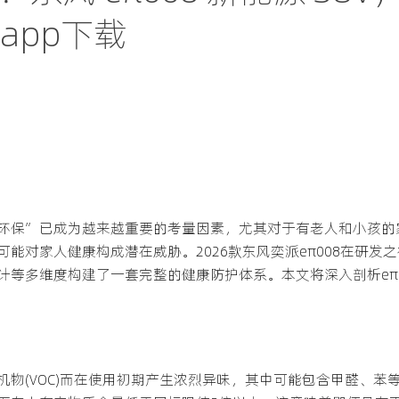
app下载
环保”已成为越来越重要的考量因素，尤其对于有老人和小孩的
能对家人健康构成潜在威胁。2026款东风奕派eπ008在研发
计等多维度构建了一套完整的健康防护体系。本文将深入剖析eπ
物(VOC)而在使用初期产生浓烈异味，其中可能包含甲醛、苯等