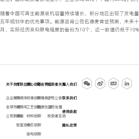
随着中国可再生能源装机容量持续增长，部分地区出现了发电量
五年规划中的优先事项。能源咨询公司伍德麦肯兹预测，未来十年
月，实际经历类似限电程度的省份为10个，这一数值仍低于10
关于我们
市场应用
核心创新
社会责任
投资者关系
加入我们
企业简介
乘用车
标准创新
环境保护
公司公告
联系我们
全球布局
商用车
工艺创新
固废处理
公司治理
使用条款
公司新闻
储能
材料创新
投资者互动
轻型动力
电芯创新
隐私政策
结构创新