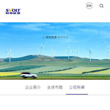
企业简介
全球布局
公司新闻