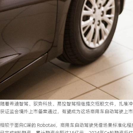
随着希迪智驾、驭势科技、易控智驾相继提交招股文件，扎堆冲刺
获证监会境外上市备案通过，有望成为这场商用车自动驾驶上市
相较于面向C端的 Robotaxi，商用车自动驾驶凭借场景标
已完成8轮融资，累计融资金额达15亿元，2024年C+轮融资