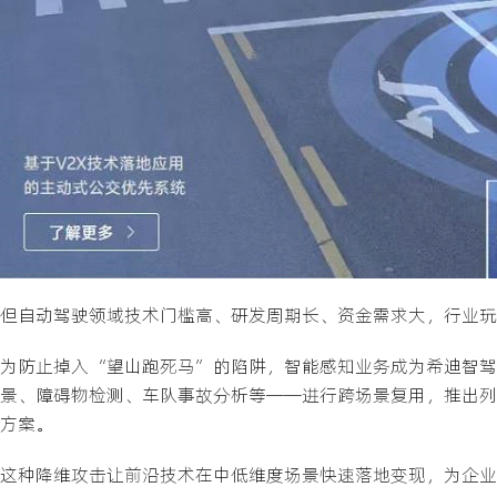
但自动驾驶领域技术门槛高、研发周期长、资金需求大，行业玩
为防止掉入“望山跑死马”的陷阱，智能感知业务成为希迪智驾在
景、障碍物检测、车队事故分析等——进行跨场景复用，推出列
方案。
这种降维攻击让前沿技术在中低维度场景快速落地变现，为企业