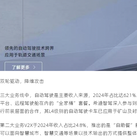
双轮驱动，降维攻击
三大业务线中，自动驾驶是主要收入来源，2024年占比达62
平台、远程驾驶舱在内的“全家桶”套餐。希迪智驾深入参与到
行前装层面的合作，其L4级别的自动驾驶卡车已应用于矿山及
第二大业务V2X于2024年收入占比24.8%，推出的是“自助餐
可以面向智慧城市、智慧交通等场景以技术输出的方式提供整体