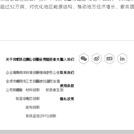
超过32万吨，对优化地区能源结构、推动地方经济增长、服务
关于我们
市场应用
核心创新
社会责任
投资者关系
加入我们
企业简介
乘用车
标准创新
环境保护
公司公告
联系我们
全球布局
商用车
工艺创新
固废处理
公司治理
使用条款
公司新闻
储能
材料创新
投资者互动
轻型动力
电芯创新
隐私政策
结构创新
系统监控(BMS)创新