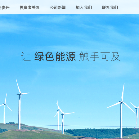
会责任
投资者关系
公司新闻
加入我们
联系我们