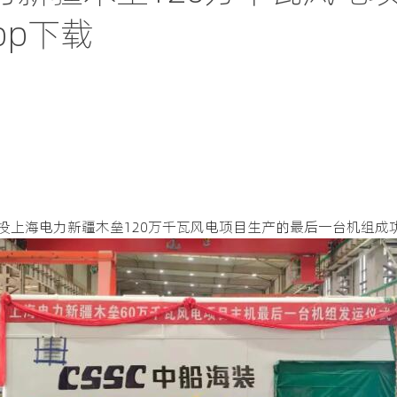
pp下载
投上海电力新疆木垒120万千瓦风电项目生产的最后一台机组成