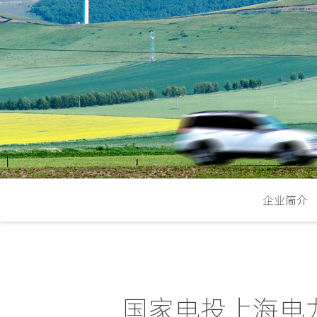
企业简介
国家电投上海电力