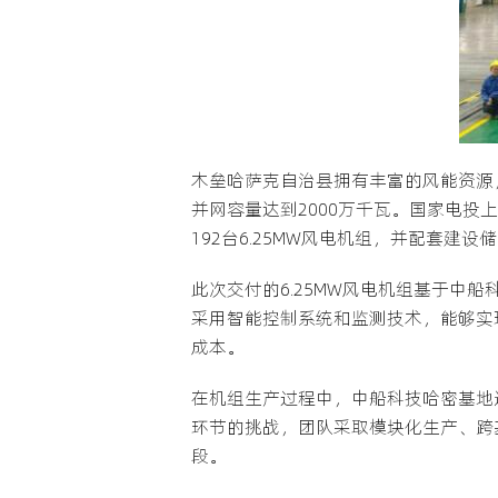
木垒哈萨克自治县拥有丰富的风能资源
并网容量达到2000万千瓦。国家电投
192台6.25MW风电机组，并配套
此次交付的6.25MW风电机组基于
采用智能控制系统和监测技术，能够实
成本。
在机组生产过程中，中船科技哈密基地
环节的挑战，团队采取模块化生产、跨
段。