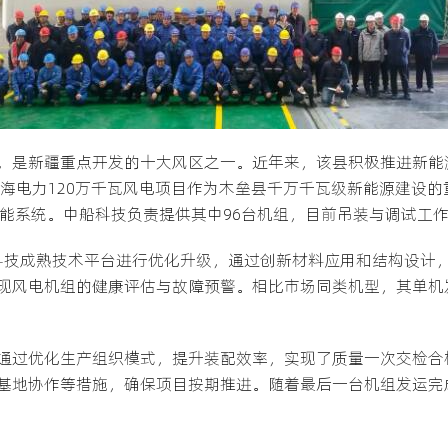
，是新疆重点开发的十大风区之一。近年来，该县积极推进新能源
上海电力120万千瓦风电项目作为木垒县千万千瓦级新能源建设的重
建设储能系统。中船科技负责提供其中96台机组，目前吊装与调试工
中船科技成熟技术平台进行优化升级，通过创新材料应用和结构设计
现风电机组的健康评估与故障预警。相比市场同类机型，其单机
通过优化生产组织模式，提升装配效率，实现了质量一次交检合格
基地协作等措施，确保项目按期推进。随着最后一台机组发运完