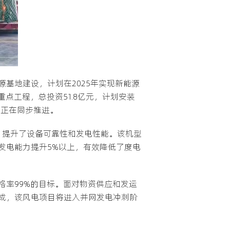
基地建设，计划在2025年实现新能源
点工程，总投资51.8亿元，计划安装
作正在同步推进。
，提升了设备可靠性和发电性能。该机型
发电能力提升5%以上，有效降低了度电
率99%的目标。面对物资供应和发运
成，该风电项目将进入并网发电冲刺阶