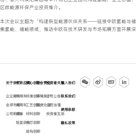
区做能源环保产业投资推介。
本次会议主题为“构建新型能源伙伴关系——链接中欧氢能与储
焦氢能、储能领域，推动中欧在技术研发与市场拓展方面开展深
关于我们
市场应用
核心创新
社会责任
投资者关系
加入我们
企业简介
乘用车
标准创新
环境保护
公司公告
联系我们
全球布局
商用车
工艺创新
固废处理
公司治理
使用条款
公司新闻
储能
材料创新
投资者互动
轻型动力
电芯创新
隐私政策
结构创新