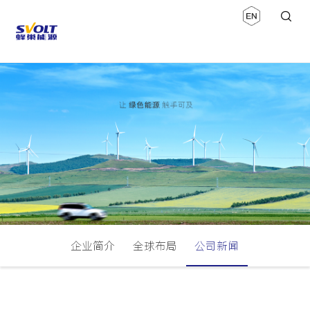
企业简介
全球布局
公司新闻