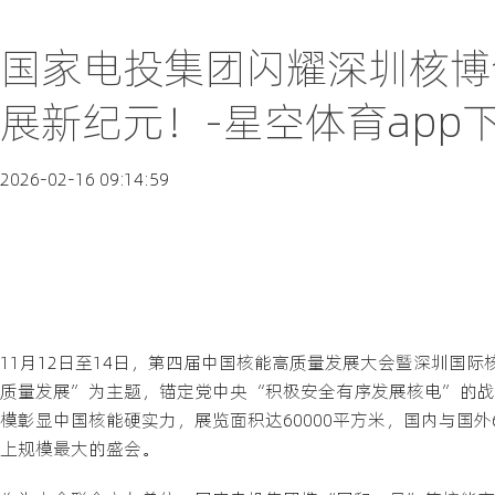
国家电投集团闪耀深圳核博
展新纪元！-星空体育app
2026-02-16 09:14:59
11月12日至14日，第四届中国核能高质量发展大会暨深圳国
质量发展”为主题，锚定党中央“积极安全有序发展核电”的战
模彰显中国核能硬实力，展览面积达60000平方米，国内与国外
上规模最大的盛会。