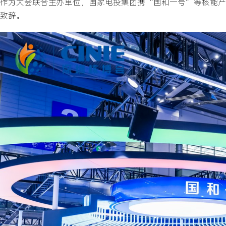
作为大会联合主办单位，国家电投集团携“国和一号”等核能产
致辞。