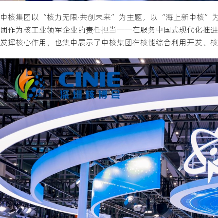
中核集团以“核力无限·共创未来”为主题，以“海上新中核”
团作为核工业领军企业的责任担当——在服务中国式现代化推进
发挥核心作用，也集中展示了中核集团在核能综合利用开发、核