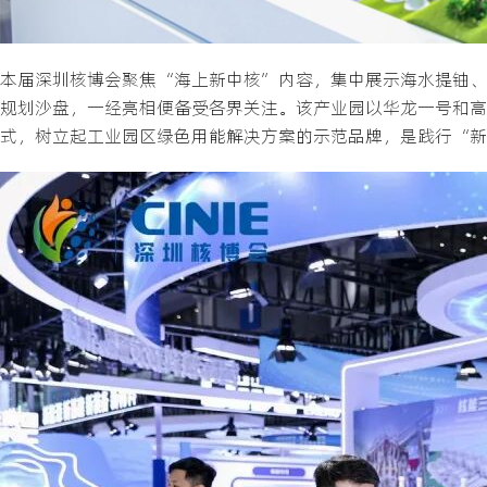
本届深圳核博会聚焦“海上新中核”内容，集中展示海水提铀、
规划沙盘，一经亮相便备受各界关注。该产业园以华龙一号和高
式，树立起工业园区绿色用能解决方案的示范品牌，是践行“新