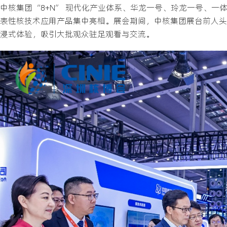
中核集团“8+N” 现代化产业体系、华龙一号、玲龙一号、
表性核技术应用产品集中亮相。展会期间，中核集团展台前人头
浸式体验，吸引大批观众驻足观看与交流。