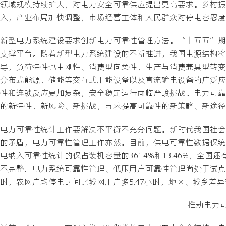
领域规模持续扩大，对电力安全可靠供应提出更高要求。乡村振
入，产业布局加快调整，市场经营主体和人民群众对停电容忍度
新型电力系统建设要求创新电力可靠性管理方法。“十五五”期
支撑平台。随着新型电力系统建设的不断推进，我国电源结构将
导，负荷特性也由刚性、消费型向柔性、生产与消费兼具型转变
分布式能源、储能等交互式用能设备以及直流输电设备的广泛应
性和连锁反应更加复杂，安全稳定运行面临严峻挑战。电力可靠
的新特性、新风险、新挑战，寻求提高可靠性的新策略、新途径
电力可靠性统计工作要解决不平衡不充分问题。新时代我国社会
的矛盾，电力可靠性管理工作亦然。目前，供电可靠性数据仅统
电纳入可靠性统计的仅占装机容量的36.14%和13.46%，
不完整。电力系统可靠性管理、低压用户可靠性管理尚处于试点之
时，农网户均停电时间比城网用户多5.47小时，地区、城乡差
推动电力