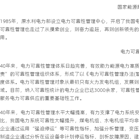
国家能源
1985年，原水利电力部设立电力可靠性管理中心，开启了我国
可靠性管理也走过了从摸索创业，到奋力追赶，再到创新领先的
用。
电力可
40年来，电力可靠性管理体系日趋完善，有效助力能源电力高
责”的可靠性管理组织体系，形成了以《电力可靠性管理办法(
度体系。电力可靠性管理对象从最初只有火力发电机组，发展到
域。目前，纳入可靠性统计的电力企业已达3000余家，可靠性
服务电力可靠供应的重要基础性工作。
40年来，电力可靠性管理水平大幅提高，有力支撑了电力系统
比，我国电力系统可靠性大幅提升，煤电机组、水电机组平均非计
企业通过运用“强迫停运”等可靠性指标，加强分析管理，变压
制造企业通过分析在运设备非计划停运指标，剖析故障原因，建