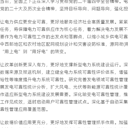
当前，全国上下正在深入学习贯彻党的二十届四中全会精神。电
党的二十大及历次全会精神，坚持目标导向、问题导向，强化担
让电力供应更安全可靠，更好地服务经济社会高质量发展。紧紧
任务，将保障电力可靠供应作为核心任务，着力解决电力发展不
要作为电力可靠性工作的出发点和落脚点，以缩小城乡供电可靠
中西部地区和农村地区配网规划设计和灾害设防标准，源网荷(
“用上电”到“用好电”的转变。
让改革创新更深入有力，更好地支撑新型电力系统建设运行。深
数据来源及报送机制，建立健全电力系统可靠性评价体系，增强
裕性等维度提升电力系统可靠性。研究完善发电领域可靠性管理
展发电可靠性统计分析，扩大风电、光伏等新能源可靠性统计覆
作适应新型电力系统建设发展需要。深化输变电可靠性管理，推
工作见成效，适时启动用户可靠性管理试点。深化基于自动采集
靠性管理应用覆盖范围。
让数据价值应用更充分，更好地发挥可靠性管理抓手作用。加强