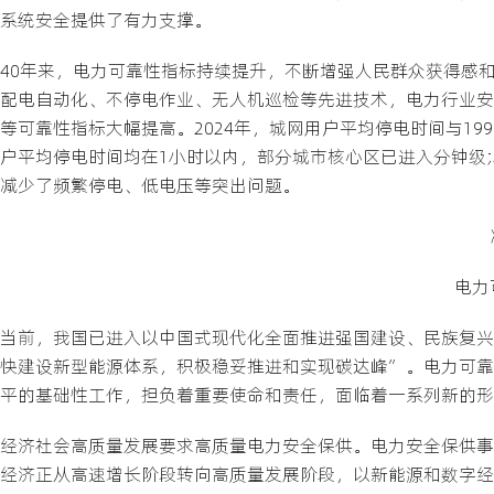
系统安全提供了有力支撑。
40年来，电力可靠性指标持续提升，不断增强人民群众获得感
配电自动化、不停电作业、无人机巡检等先进技术，电力行业安
等可靠性指标大幅提高。2024年，城网用户平均停电时间与199
户平均停电时间均在1小时以内，部分城市核心区已进入分钟级;农
减少了频繁停电、低电压等突出问题。
电力
当前，我国已进入以中国式现代化全面推进强国建设、民族复兴
快建设新型能源体系，积极稳妥推进和实现碳达峰”。电力可靠
平的基础性工作，担负着重要使命和责任，面临着一系列新的形
经济社会高质量发展要求高质量电力安全保供。电力安全保供事
经济正从高速增长阶段转向高质量发展阶段，以新能源和数字经