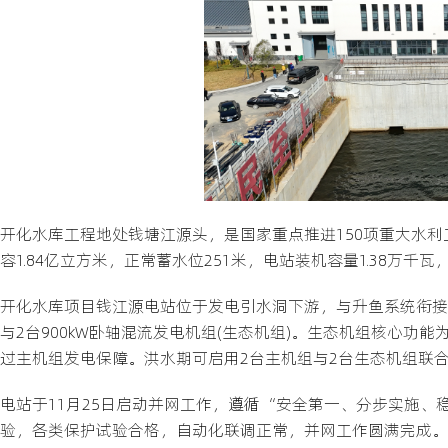
开化水库工程地处钱塘江源头，是国家重点推进150项重大水利
容1.84亿立方米，正常蓄水位251米，电站装机容量1.38万
开化水库项目钱江源电站位于发电引水洞下游，与升鱼系统衔接，
与2台900kW卧轴混流发电机组(生态机组)。生态机组核心
过主机组发电保障。洪水期可启用2台主机组与2台生态机组联
电站于11月25日启动并网工作，遵循“安全第一、分步实施
验，各类保护试验合格，自动化联调正常，并网工作圆满完成。