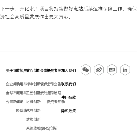
下一步，开化水库项目将持续做好电站后续运维保障工作，确保
济社会高质量发展作出更大贡献。
关于我们
市场应用
核心创新
社会责任
投资者关系
加入我们
企业简介
乘用车
标准创新
环境保护
公司公告
联系我们
全球布局
商用车
工艺创新
固废处理
公司治理
使用条款
公司新闻
储能
材料创新
投资者互动
轻型动力
电芯创新
隐私政策
结构创新
系统监控(BMS)创新