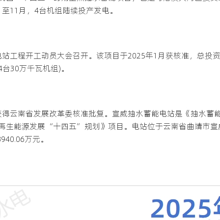
8月至11月，4台机组陆续投产发电。
能电站工程开工动员大会召开。该项目于2025年1月获核准，总投资
4台30万千瓦机组)。
站获得云南省发展改革委核准批复。宣威抽水蓄能电站是《抽水蓄能中长
再生能源发展“十四五”规划》项目。电站位于云南省曲靖市宣
40.06万元。