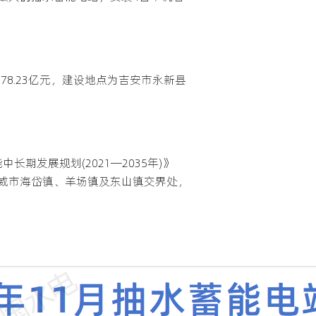
78.23亿元，建设地点为吉安市永新县
期发展规划(2021—2035年)》
威市海岱镇、羊场镇及东山镇交界处，