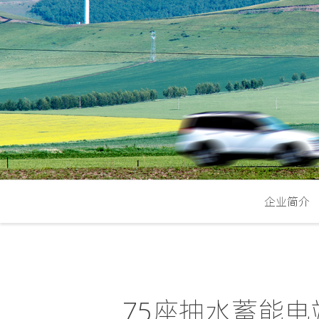
企业简介
75座抽水蓄能电