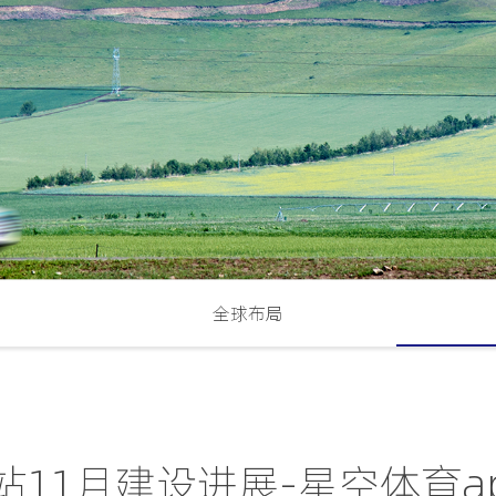
全球布局
站11月建设进展-星空体育a