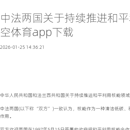
中法两国关于持续推进和平
空体育app下载
2026-01-25 14:36:21
中华人民共和国和法兰西共和国关于持续推进和平利用核能领域
中法两国(以下称“双方”)一致认为，核能作为一种清洁低碳
作用。
双方欢迎两国在1997年5月15日签署的政府间和平利用核能合