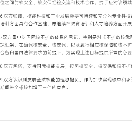
位之间的核安全、核安保经验交流和技术合作，携手应对该领域
6.双方强调，核能科技和工业发展需要可持续和充分的专业性
培训方面具有合作基础，愿继续在教育培训和人才培养方面开展
7.双方重申对国际核不扩散体系的承诺，特别是对《不扩散核
球框架，在确保核安全、核安保，以及履行相应核保障和核不扩
合各自国内法律要求的前提下，为实现上述目标提供所需的必要
8.双方承诺，支持国际核能发展，按照核安全、核安保和核不
9.双方认识到发展全球核能的理想抱负。作为加快实现碳中和承诺
期间将全球核能增至三倍的宣言。