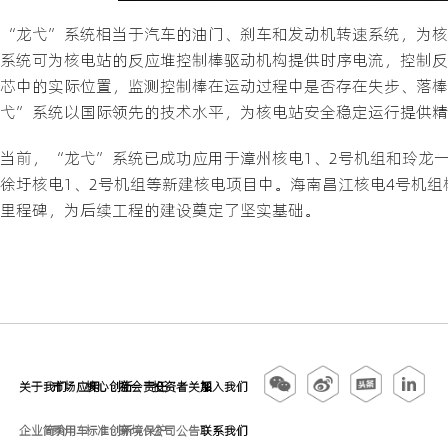
“龙弋”系统相当于汽车的油门、刹车和发动机转速系统，为核
系统可为核电站的反应堆控制棒驱动机构提供时序电流，控制反
芯中的实际位置，监测控制棒在运动过程中是否存在失步、落棒
弋”系统以国际领先的技术水平，为核电站安全稳定运行提供精
当前，“龙弋”系统已成功应用于漳州核电1、2号机组和玲龙一
徐圩核电1、2号机组等新建核电项目中。海南昌江核电4号机
里程碑，为后续工程的建设奠定了坚实基础。
关于我们
市场应用
核心创新
社会责任
投资者关系
加入我们
企业简介
乘用车
标准创新
环境保护
公司公告
联系我们