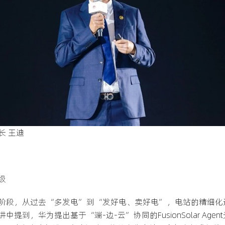
长 王迪
级
阶段，从过去“多发电”到“发好电、卖好电”，电站的精细化
到，华为提出基于“端-边-云”协同的FusionSolar Ag