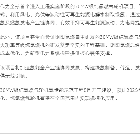
作为全球首个进入工程实施阶段的30MW级纯氢燃气轮机项目，
式。利用风电、光伏等波动性可再生能源电解水制取绿氢，通过
氢及燃氢发电产业链协同，有效平抑可再生能源波动，为电网提
此外，该项目将全面验证明阳氢燃自主研发的30MW级纯氢燃
大功率等级纯氢燃机的研发奠定坚实的工程基础。明阳氢燃总经
成本优化，为新型电力系统构建提供核心装备支撑。
该项目将加速氢能全产业链协同发展，构建绿氢制备、储运、发
供示范引领。
30MW级纯氢燃气轮机氢储能示范工程8月开工建设，预计20
化，纯氢燃气轮机有望在全国范围内实现规模化应用。