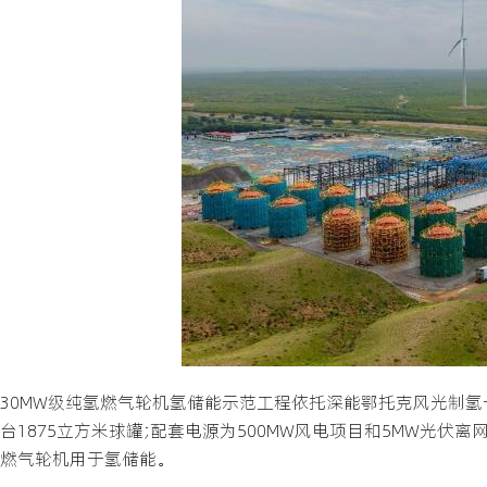
30MW级纯氢燃气轮机氢储能示范工程依托深能鄂托克风光制氢一体
台1875立方米球罐;配套电源为500MW风电项目和5MW光伏
燃气轮机用于氢储能。