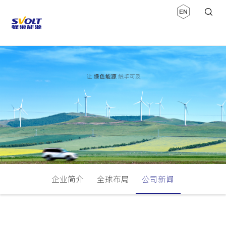
企业简介
全球布局
公司新闻